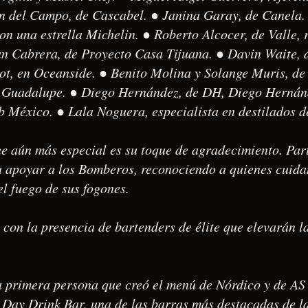
 del Campo, de Cascabel. ● Janina Garay, de Canela. 
n una estrella Michelin. ● Roberto Alcocer, de Valle, 
uan Cabrera, de Proyecto Casa Tijuana. ● Davin Waite,
ot, en Oceanside. ● Benito Molina y Solange Muris, d
de Guadalupe. ● Diego Hernández, de DH, Diego Hernán
b México. ● Lala Noguera, especialista en destilados d
e aún más especial es su toque de agradecimiento. Part
a apoyar a los Bomberos, reconociendo a quienes cuidan
l fuego de sus fogones.
con la presencia de bartenders de élite que elevarán la
a primera persona que creó el menú de Nórdico y de AS
Day Drink Bar, una de las barras más destacadas de la