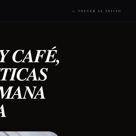
← VOLVER AL INICIO
Y CAFÉ,
STICAS
EMANA
A