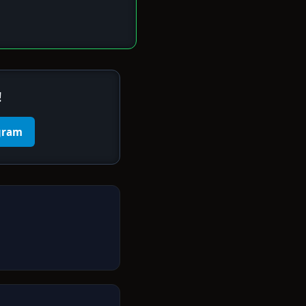
!
gram