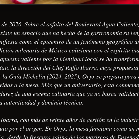
de 2026. Sobre el asfalto del Boulevard Agua Caliente
xiste un espacio que ha hecho de la gastronomía su len
ifiesta como el epicentro de un fenómeno geográfico ú
ición milenaria de México colisiona con el espíritu in
puesta valiente por la identidad local se ha transform
Bajo la dirección del Chef Ruffo Ibarra, cuya propuesta
 la Guía Michelin (2024, 2025), Oryx se prepara par
rvidas a la mesa. Más que un aniversario, esta conmemo
durez de una escena culinaria que ya no busca validaci
a autenticidad y dominio técnico.
 Ibarra, con más de veinte años de gestión en la industr
luto por el origen. En Oryx, la mesa funciona como un 
la: desde la frescura salina de los mariscos de Ensenad